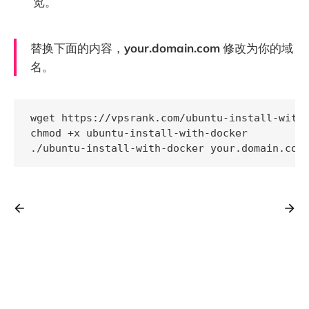
览。
替换下面的内容，
your.domain.com
修改为你的域
名。
wget https://vpsrank.com/ubuntu-install-with-
chmod +x ubuntu-install-with-docker

./ubuntu-install-with-docker your.domain.com